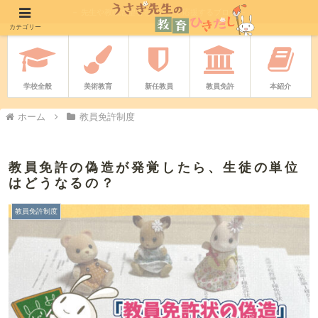
－ 先生や教職志望者をやさしく応援するブログ －
カテゴリー
学校全般
美術教育
新任教員
教員免許
本紹介
ホーム
教員免許制度
教員免許の偽造が発覚したら、生徒の単位
はどうなるの？
教員免許制度