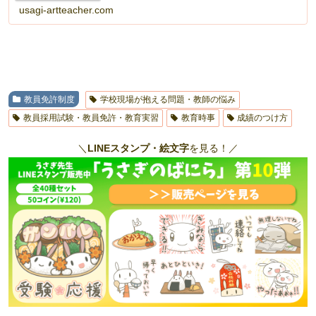
usagi-artteacher.com
教員免許制度
学校現場が抱える問題・教師の悩み
教員採用試験・教員免許・教育実習
教育時事
成績のつけ方
＼
LINEスタンプ・絵文字
を見る！／