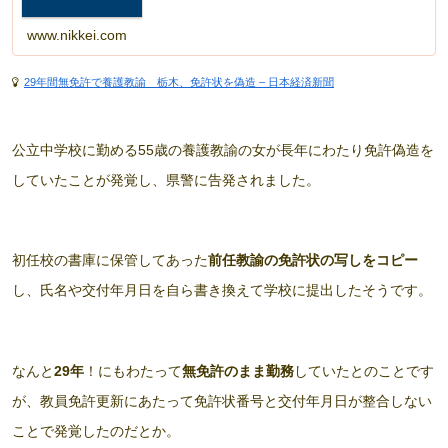
www.nikkei.com
29年間無免許で養護教諭 栃木、免許状を偽造 – 日本経済新聞
公立中学校に勤める55歳の養護教諭の女が長年にわたり免許偽造を
していたことが発覚し、県警に告発されました。
初任校の書庫に保管してあった
前任教諭の免許状の写しをコピー
し、氏名や交付年月日を自ら書き換えて学校に提出したそうです。
なんと
29年
！にもわたって
無免許のまま勤務
していたとのことです
が、教員免許更新にあたって免許状番号と交付年月日が整合しない
ことで発覚したのだとか。