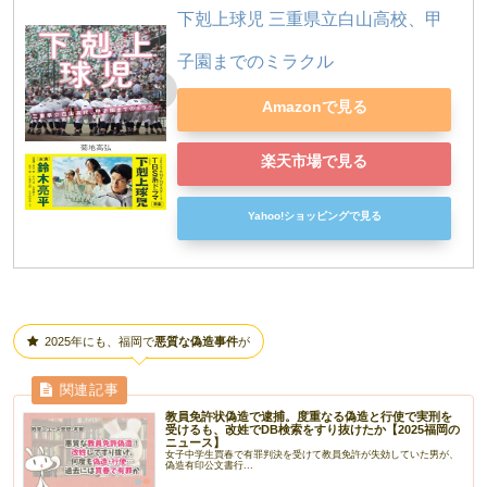
下剋上球児 三重県立白山高校、甲
子園までのミラクル
Amazonで見る
楽天市場で見る
Yahoo!ショッピングで見る
2025年にも、福岡で
悪質な偽造事件
が
教員免許状偽造で逮捕。度重なる偽造と行使で実刑を
受けるも、改姓でDB検索をすり抜けたか【2025福岡の
ニュース】
女子中学生買春で有罪判決を受けて教員免許が失効していた男が、
偽造有印公文書行...