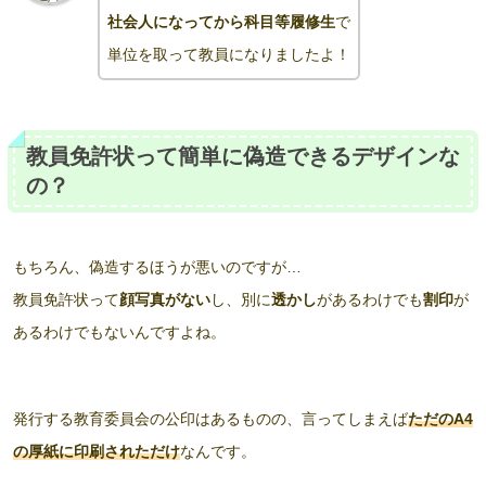
社会人になってから科目等履修生
で
単位を取って教員になりましたよ！
教員免許状って簡単に偽造できるデザインな
の？
もちろん、偽造するほうが悪いのですが…
教員免許状って
顔写真がない
し、別に
透かし
があるわけでも
割印
が
あるわけでもないんですよね。
発行する教育委員会の公印はあるものの、言ってしまえば
ただの
A
4
の
厚紙に印刷されただけ
なんです。