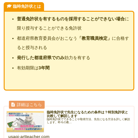
臨時免許状とは
普通免許状を有するものを採用することができない場合
に
限り授与することができる免許状
都道府県教育委員会がおこなう
「教育職員検定」
に合格す
ると授与される
発行した都道府県でのみ
効力を有する
有効期限は
3年間
臨時免許状で先生になるための条件は？特別免許状と
比較して解説します
臨時免許状でできることや取得方法、先生になる方法を詳しく解説
します。昨今の教...
usagi-artteacher.com