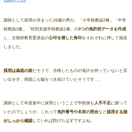
日新聞デジタル
講師として採用が決まった26歳の男が、「小学校教諭2種」「中学
校教諭1種」「特別支援学校教諭1種」の
3つの免許状データを作成
し、京都府教育委員会の
公印を模した角印
をそれぞれに押して偽造
しました。
採用は偽造の前
だそうで、合格したものの免許を持っていないと言
い出せず、両親にも嘘をつき続けていたそうです…。
講師として年度途中に採用ということで学校側も
人手不足
に困って
いたのでしょうが、これって
免許番号や名前の照合
など
採用する側
がしっかり確認
していれば防げたはずですよね。