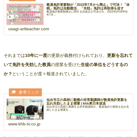
教員免許更新制が「2022年7月から廃止」で可決！「休
眠」免許は自動復活、「失効」免許は再取得を促す
教員免許更新制廃止に関する法改正が可決され、2022年(H34/R4)
年7月...
usagi-artteacher.com
それまでは
10年に一度
の更新が義務付けられており、
更新を忘れて
いて免許を失効した教員
の授業を受けた
生徒の単位をどうするの
か？
ということが度々報道されていました。
仙台市立の高校に勤務の非常勤講師が教員免許更新を
忘れ失効したまま授業 | khb東日本放送
仙台市立の高校に勤務する非常勤講師が、教員免許の更新を忘れ失
効したまま授業を...
www.khb-tv.co.jp