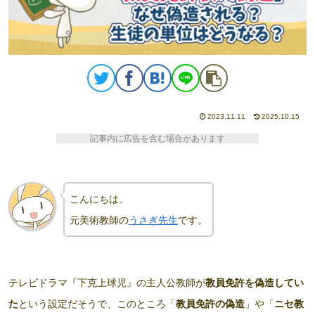
2023.11.11
2025.10.15
記事内に広告を含む場合があります
こんにちは。
元美術教師の
うさぎ先生
です。
テレビドラマ『下克上球児』の主人公教師が
教員免許を偽造してい
た
という設定だそうで、このところ「
教員免許の偽造
」や「
ニセ教