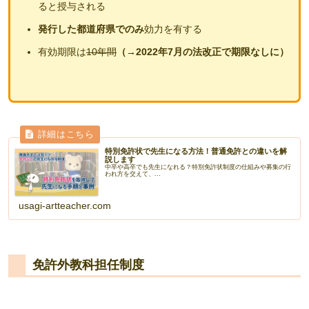
ると授与される
発行した都道府県でのみ
効力を有する
有効期限は
10年間
（→2022年7月の法改正で期限なしに）
特別免許状で先生になる方法！普通免許との違いを解
説します
中卒や高卒でも先生になれる？特別免許状制度の仕組みや募集の行
われ方を交えて、...
usagi-artteacher.com
免許外教科担任制度