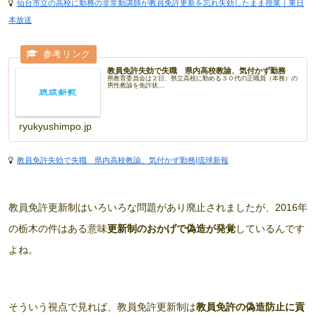
仙台市立の高校に勤務の非常勤講師が教員免許更新を忘れ失効したまま授業｜東日
本放送
教員免許失効で失職 県内高校教諭、気付かず勤務
県教育委員会は２日、県立高校に勤める３０代の正職員（本務）の
男性教諭を免許状...
ryukyushimpo.jp
教員免許失効で失職 県内高校教諭、気付かず勤務|琉球新報
教員免許更新制はいろいろな問題があり廃止されましたが、2016年
の栃木の件はある意味
更新制のおかげで偽造が発覚
しているんです
よね。
そういう視点で見れば、教員免許更新制は
教員免許の偽造防止に貢