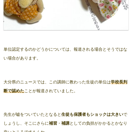
単位認定するのかどうかについては、報道される場合とそうではな
い場合があります。
大分県のニュースでは、この講師に教わった生徒の単位は
学校長判
断で認めた
ことが報道されていました。
先生が嘘をついていたとなると
生徒も保護者もショックは大きい
で
しょうし、そこにさらに
補習
・
補講
としての負担がかかるとかなり