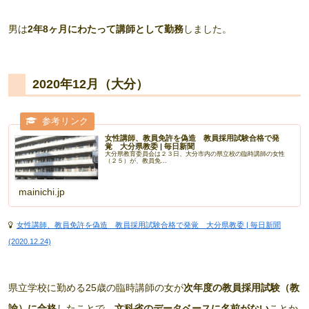
男は
2年8ヶ月にわたって講師として勤務
しました。
2020年12月（大分）
女性講師、教員免許を偽造 教員採用試験合格で発
覚 大分県教委 | 毎日新聞
大分県教育委員会は２３日、大分市内の県立校の臨時講師の女性
（２５）が、教員免...
mainichi.jp
女性講師、教員免許を偽造 教員採用試験合格で発覚 大分県教委 | 毎日新聞
(2020.12.24)
県立学校に勤める25歳の臨時講師の女が
次年度の教員採用試験（教
諭）に合格
したことで、
文科省のデータベースに名前がない
ことか