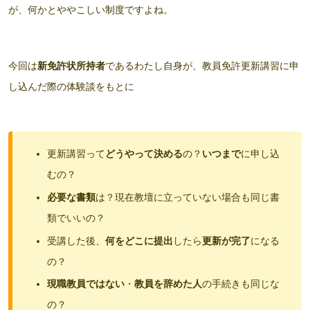
が、何かとややこしい制度ですよね。
今回は
新免許状所持者
であるわたし自身が、教員免許更新講習に申
し込んだ際の体験談をもとに
更新講習って
どうやって決める
の？
いつまで
に申し込
むの？
必要な書類
は？現在教壇に立っていない場合も同じ書
類でいいの？
受講した後、
何をどこに提出
したら
更新が完了
になる
の？
現職教員ではない
・
教員を辞めた人
の手続きも同じな
の？