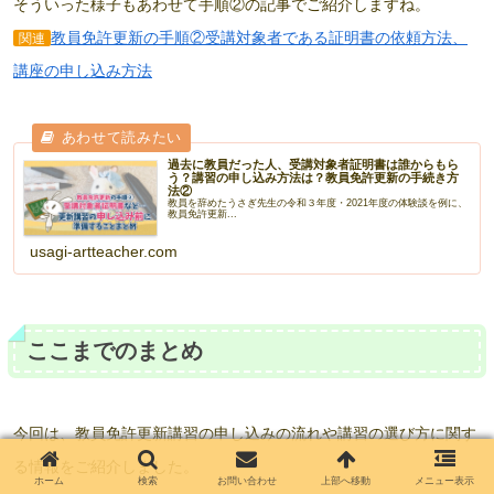
そういった様子もあわせて手順②の記事でご紹介しますね。
教員免許更新の手順②受講対象者である証明書の依頼方法、
関連
講座の申し込み方法
過去に教員だった人、受講対象者証明書は誰からもら
う？講習の申し込み方法は？教員免許更新の手続き方
法②
教員を辞めたうさぎ先生の令和３年度・2021年度の体験談を例に、
教員免許更新...
usagi-artteacher.com
ここまでのまとめ
今回は、教員免許更新講習の申し込みの流れや講習の選び方に関す
る情報をご紹介しました。
ホーム
検索
お問い合わせ
上部へ移動
メニュー表示