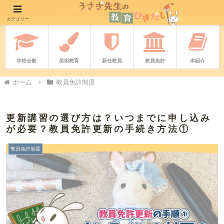
－ 先生や教職志望者をやさしく応援するブログ －
カテゴリー
学校全般
美術教育
新任教員
教員免許
本紹介
ホーム
教員免許制度
更新講習の選び方は？いつまでに申し込み
が必要？教員免許更新の手続き方法①
教員免許制度