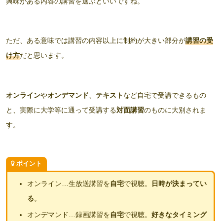
興味がある内容の講習を選ぶといいですね。
ただ、ある意味では講習の内容以上に制約が大きい部分が
講習の受
け方
だと思います。
オンライン
や
オンデマンド
、
テキスト
など自宅で受講できるもの
と、実際に大学等に通って受講する
対面講習
のものに大別されま
す。
ポイント
オンライン…生放送講習を
自宅
で視聴。
日時が決まってい
る
。
オンデマンド…録画講習を
自宅
で視聴。
好きなタイミング