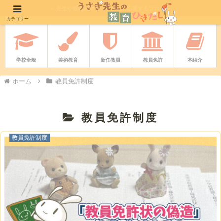
－ 先生や教職志望者をやさしく応援するブログ －
カテゴリー
学校全般
美術教育
新任教員
教員免許
本紹介
ホーム
教員免許制度
教員免許制度
教員免許制度