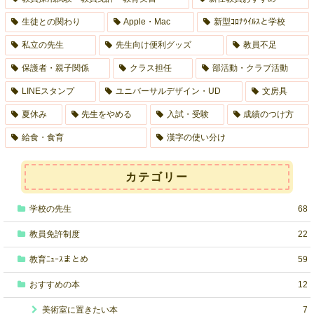
生徒との関わり
Apple・Mac
新型ｺﾛﾅｳｲﾙｽと学校
私立の先生
先生向け便利グッズ
教員不足
保護者・親子関係
クラス担任
部活動・クラブ活動
LINEスタンプ
ユニバーサルデザイン・UD
文房具
夏休み
先生をやめる
入試・受験
成績のつけ方
給食・食育
漢字の使い分け
カテゴリー
学校の先生
68
教員免許制度
22
教育ﾆｭｰｽまとめ
59
おすすめの本
12
美術室に置きたい本
7