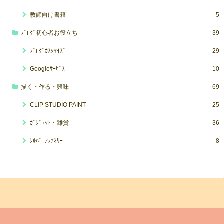
教師向け書籍
5
ﾌﾞﾛｸﾞ初心者お役立ち
39
ﾌﾞﾛｸﾞｶｽﾀﾏｲｽﾞ
29
Googleｻｰﾋﾞｽ
10
描く・作る・興味
69
CLIP STUDIO PAINT
25
ｶﾞｼﾞｪｯﾄ・雑貨
36
ｼﾙﾊﾞﾆｱﾌｧﾐﾘｰ
8