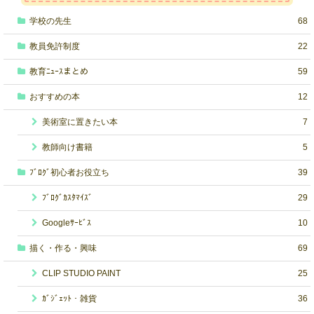
学校の先生
68
教員免許制度
22
教育ﾆｭｰｽまとめ
59
おすすめの本
12
美術室に置きたい本
7
教師向け書籍
5
ﾌﾞﾛｸﾞ初心者お役立ち
39
ﾌﾞﾛｸﾞｶｽﾀﾏｲｽﾞ
29
Googleｻｰﾋﾞｽ
10
描く・作る・興味
69
CLIP STUDIO PAINT
25
ｶﾞｼﾞｪｯﾄ・雑貨
36