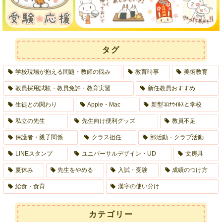
タグ
学校現場が抱える問題・教師の悩み
教育時事
美術教育
教員採用試験・教員免許・教育実習
新任教員おすすめ
生徒との関わり
Apple・Mac
新型ｺﾛﾅｳｲﾙｽと学校
私立の先生
先生向け便利グッズ
教員不足
保護者・親子関係
クラス担任
部活動・クラブ活動
LINEスタンプ
ユニバーサルデザイン・UD
文房具
夏休み
先生をやめる
入試・受験
成績のつけ方
給食・食育
漢字の使い分け
カテゴリー