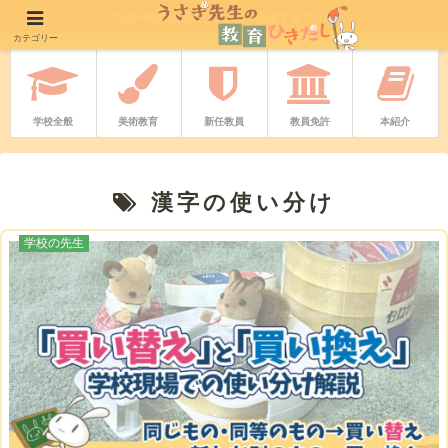
－ 先生や教職志望者をやさしく応援するブログ －
カテゴリー
学校全般
美術教育
新任教員
教員免許
本紹介
漢字の使い分け
学校の先生