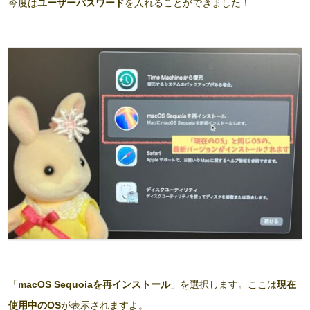
今度は
ユーザーパスワード
を入れることができました！
「
macOS Sequoiaを再インストール
」を選択します。ここは
現在
使用中のOS
が表示されますよ。