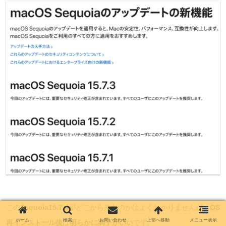
この
Sequoia15.7.4
がどこから来たのかはよくわかりませんが、
OS
ホーム
検索
お問い合わせ
上部へ移動
メニュー表示
再インストール後
は
明らかに調子がいい
です。