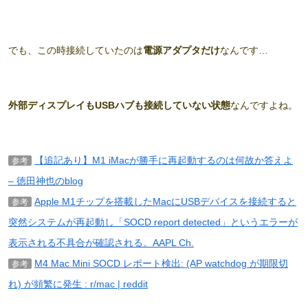
でも、この時接続していたのは
電源アダプタだけ
なんです…
外部ディスプレイもUSBハブも接続していない状態
なんですよね。
【追記あり】M1 iMacが勝手に再起動するのは何故か答えよ
参考
– 徳田神也のblog
Apple M1チップを搭載したMacにUSBデバイスを接続すると
参考
突然システムが再起動し「SOCD report detected」というエラーが
表示される不具合が確認される。AAPL Ch.
M4 Mac Mini SOCD レポート検出: (AP watchdog が期限切
参考
れ) が頻繁に発生 : r/mac | reddit