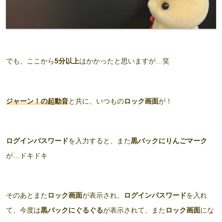
でも、ここから
5分以上
はかかったと思いますが…笑
ジャーン！の起動音
と共に、いつもの
ロック画面
が！
ログインパスワード
を入力すると、また
黒バックにりんごマーク
が…ドキドキ
そのあとまた
ロック画面
が表示され、
ログインパスワード
を入れ
て、今度は
黒バックにぐるぐる
が表示されて、また
ロック画面
にな