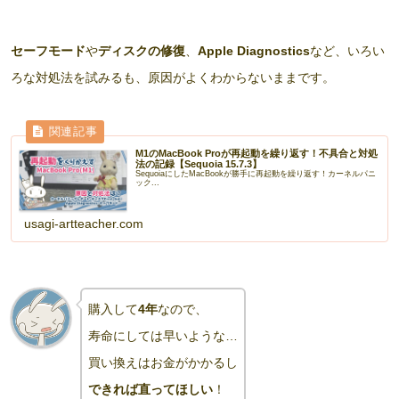
セーフモード
や
ディスクの修復
、
Apple Diagnostics
など、いろい
ろな対処法を試みるも、原因がよくわからないままです。
M1のMacBook Proが再起動を繰り返す！不具合と対処
法の記録【Sequoia 15.7.3】
SequoiaにしたMacBookが勝手に再起動を繰り返す！カーネルパニ
ック...
usagi-artteacher.com
購入して
4年
なので、
寿命にしては早いような…
買い換えはお金がかかるし
できれば直ってほしい
！