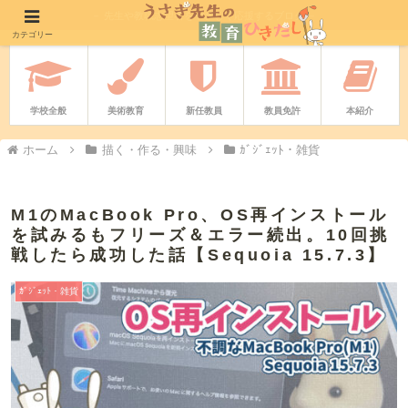
－ 先生や教職志望者をやさしく応援するブログ －
カテゴリー
学校全般
美術教育
新任教員
教員免許
本紹介
ホーム
描く・作る・興味
ｶﾞｼﾞｪｯﾄ・雑貨
M1のMacBook Pro、OS再インストール
を試みるもフリーズ＆エラー続出。10回挑
戦したら成功した話【Sequoia 15.7.3】
ｶﾞｼﾞｪｯﾄ・雑貨