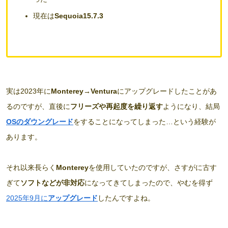
現在は
Sequoia15.7.3
実は2023年に
Monterey→Ventura
にアップグレードしたことがあ
るのですが、直後に
フリーズや再起度を繰り返す
ようになり、結局
OSのダウングレード
をすることになってしまった…という経験が
あります。
それ以来長らく
Monterey
を使用していたのですが、さすがに古す
ぎて
ソフトなどが非対応
になってきてしまったので、やむを得ず
2025年9月に
アップグレード
したんですよね。