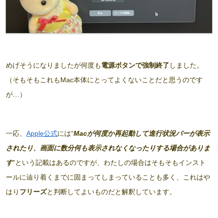
めげそうになりましたが何度も
電源ボタンで強制終了
しました。
（そもそもこれもMac本体にとってよくないことだと思うのです
が…）
一応、
Apple公式
には“
Macが何度か再起動して進行状況バーが表示
されたり、画面に数分何も表示されなくなったりする場合がありま
す
”という記載はあるのですが、わたしの場合はそもそもインスト
ールに辿り着くまでに固まってしまっていることも多く、これはや
はり
フリーズ
と判断してよいものだと解釈しています。