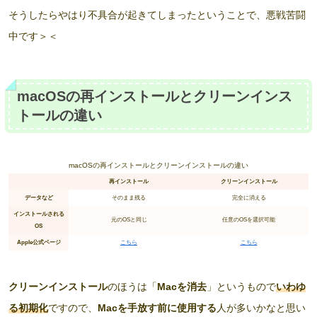
そうしたらやはり不具合が起きてしまったということで、悪戦苦闘
中です＞＜
macOSの再インストールとクリーンインス
トールの違い
macOSの再インストールとクリーンインストールの違い
再インストール
クリーンインストール
データなど
そのまま残る
完全に消える
インストールされる
元のOSと同じ
任意のOSを選択可能
OS
Apple公式ページ
こちら
こちら
クリーンインストール
のほうは「
Macを消去
」というもので
いわゆ
る初期化
ですので、
Macを手放す前に使用する
人が多いかなと思い