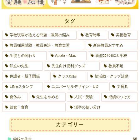
タグ
学校現場が抱える問題・教師の悩み
教育時事
美術教育
教員採用試験・教員免許・教育実習
新任教員おすすめ
生徒との関わり
Apple・Mac
新型ｺﾛﾅｳｲﾙｽと学校
私立の先生
先生向け便利グッズ
教員不足
保護者・親子関係
クラス担任
部活動・クラブ活動
LINEスタンプ
ユニバーサルデザイン・UD
文房具
夏休み
先生をやめる
入試・受験
成績のつけ方
給食・食育
漢字の使い分け
カテゴリー
学校の先生
68