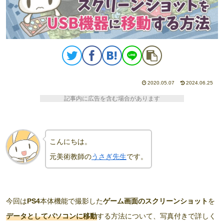
2020.05.07
2024.06.25
記事内に広告を含む場合があります
こんにちは。
元美術教師の
うさぎ先生
です。
今回は
PS4
本体機能で撮影した
ゲーム画面のスクリーンショット
を
データとしてパソコンに移動
する方法について、写真付きで詳しく