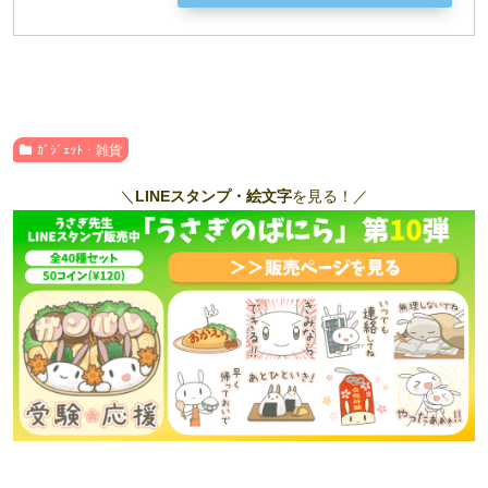
ｶﾞｼﾞｪｯﾄ・雑貨
＼
LINEスタンプ・絵文字
を見る！／