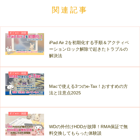
関連記事
ｶﾞｼﾞｪｯﾄ・雑貨
iPad Air 2を初期化する手順＆アクティベ
ーションロック解除で起きたトラブルの
解決法
ｶﾞｼﾞｪｯﾄ・雑貨
Macで使える3つのe-Tax！おすすめの方
法と注意点2025
ｶﾞｼﾞｪｯﾄ・雑貨
WDの外付けHDDが故障！RMA保証で無
料交換してもらった体験談