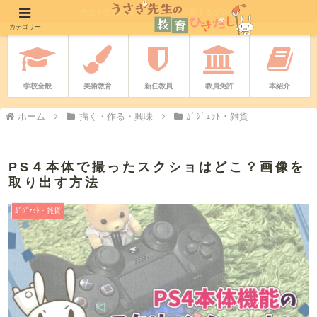
－ 先生や教職志望者をやさしく応援するブログ －
カテゴリー
学校全般
美術教育
新任教員
教員免許
本紹介
ホーム
描く・作る・興味
ｶﾞｼﾞｪｯﾄ・雑貨
PS４本体で撮ったスクショはどこ？画像を
取り出す方法
ｶﾞｼﾞｪｯﾄ・雑貨