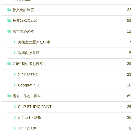
教員免許制度
22
教育ﾆｭｰｽまとめ
59
おすすめの本
12
美術室に置きたい本
7
教師向け書籍
5
ﾌﾞﾛｸﾞ初心者お役立ち
39
ﾌﾞﾛｸﾞｶｽﾀﾏｲｽﾞ
29
Googleｻｰﾋﾞｽ
10
描く・作る・興味
69
CLIP STUDIO PAINT
25
ｶﾞｼﾞｪｯﾄ・雑貨
36
ｼﾙﾊﾞﾆｱﾌｧﾐﾘｰ
8