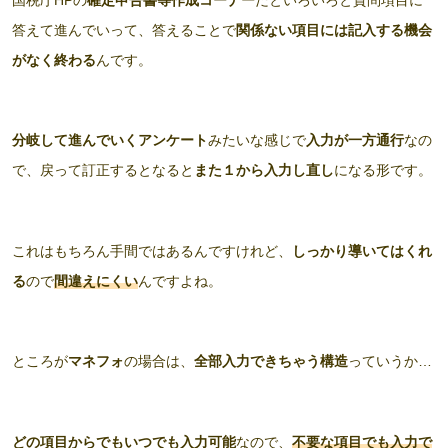
答えて進んでいって、答えることで
関係ない項目には記入する機会
がなく終わる
んです。
分岐して進んでいくアンケート
みたいな感じで
入力が一方通行
なの
で、戻って訂正するとなると
また１から入力し直し
になる形です。
これはもちろん手間ではあるんですけれど、
しっかり導いてはくれ
る
ので
間違えにくい
んですよね。
ところが
マネフォ
の場合は、
全部入力できちゃう構造
っていうか…
どの項目からでもいつでも入力可能
なので、
不要な項目でも入力で