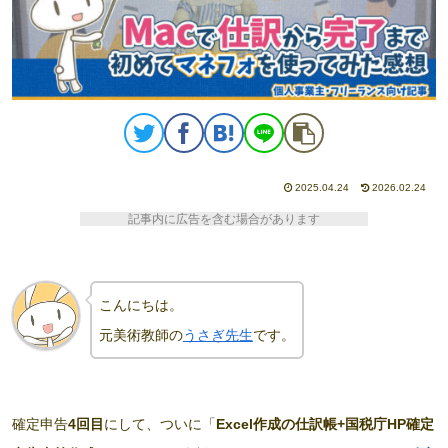
2025.04.24
2026.02.24
記事内に広告を含む場合があります
こんにちは。
元美術教師の
うさぎ先生
です。
確定申告
4回目
にして、ついに「
Excel作成の仕訳帳+国税庁HP
確定