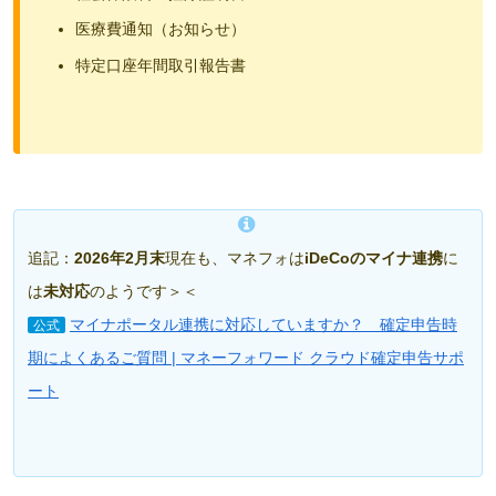
医療費通知（お知らせ）
特定口座年間取引報告書
追記：
2026年2月末
現在も、マネフォは
iDeCoのマイナ連携
に
は
未対応
のようです＞＜
マイナポータル連携に対応していますか？ 確定申告時
公式
期によくあるご質問 | マネーフォワード クラウド確定申告サポ
ート