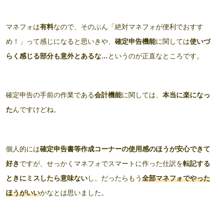
マネフォは
有料
なので、そのぶん「絶対マネフォが便利でおすす
め！」って感じになると思いきや、
確定申告機能
に関しては
使いづ
らく感じる部分も意外とあるな…
というのが正直なところです。
確定申告の手前の作業である
会計機能
に関しては、
本当に楽になっ
た
んですけどね。
個人的には
確定申告書等作成コーナーの使用感のほうが安心できて
好き
ですが、せっかくマネフォでスマートに作った仕訳を
転記する
ときにミスしたら意味ない
し、だったらもう
全部マネフォでやった
ほうがいい
かなとは思いました。