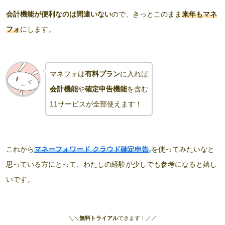
会計機能が便利なのは間違いない
ので、きっとこのまま
来年もマネ
フォ
にします。
マネフォは
有料プラン
に入れば
会計機能
や
確定申告機能
を含む
11サービスが全部使えます！
これから
マネーフォワード クラウド確定申告
を使ってみたいなと
思っている方にとって、わたしの経験が少しでも参考になると嬉し
いです。
＼＼
無料トライアル
できます！／／