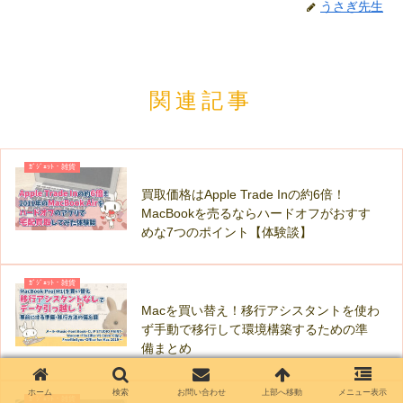
うさぎ先生
関連記事
ｶﾞｼﾞｪｯﾄ・雑貨
買取価格はApple Trade Inの約6倍！
MacBookを売るならハードオフがおすす
めな7つのポイント【体験談】
ｶﾞｼﾞｪｯﾄ・雑貨
Macを買い替え！移行アシスタントを使わ
ず手動で移行して環境構築するための準
備まとめ
ホーム
検索
お問い合わせ
上部へ移動
メニュー表示
ｶﾞｼﾞｪｯﾄ・雑貨