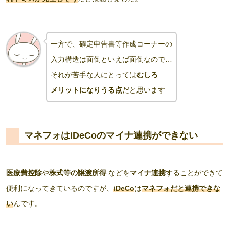
一方で、確定申告書等作成コーナーの
入力構造は面倒といえば面倒なので…
それが苦手な人にとっては
むしろ
メリットになりうる点
だと思います
マネフォはiDeCoのマイナ連携ができない
医療費控除
や
株式等の譲渡所得
などを
マイナ連携
することができて
便利になってきているのですが、
iDeCo
は
マネフォだと連携できな
い
んです。