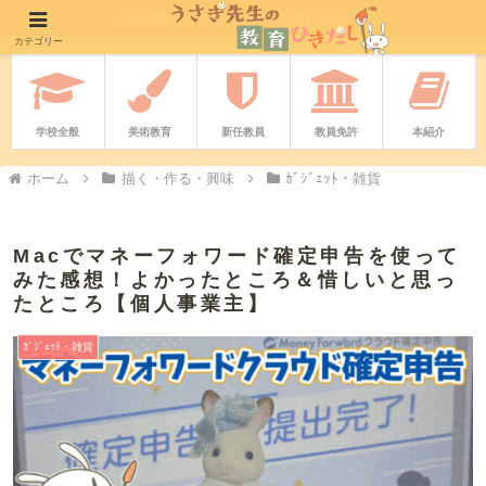
－ 先生や教職志望者をやさしく応援するブログ －
カテゴリー
学校全般
美術教育
新任教員
教員免許
本紹介
ホーム
描く・作る・興味
ｶﾞｼﾞｪｯﾄ・雑貨
Macでマネーフォワード確定申告を使って
みた感想！よかったところ＆惜しいと思っ
たところ【個人事業主】
ｶﾞｼﾞｪｯﾄ・雑貨