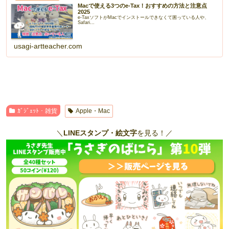
Macで使える3つのe-Tax！おすすめの方法と注意点
2025
e-TaxソフトがMacでインストールできなくて困っている人や、
Safari...
usagi-artteacher.com
ｶﾞｼﾞｪｯﾄ・雑貨
Apple・Mac
＼
LINEスタンプ・絵文字
を見る！／