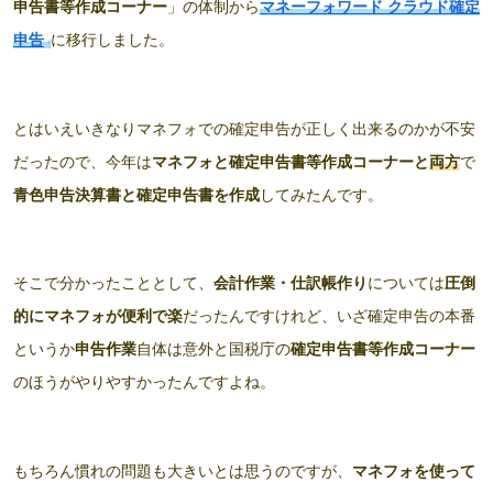
申告書等作成コーナー
」の体制から
マネーフォワード クラウド確定
申告
に移行しました。
とはいえいきなりマネフォでの確定申告が正しく出来るのかが不安
だったので、今年は
マネフォと
確定申告書等作成コーナー
と
両方
で
青色申告決算書と確定申告書を作成
してみたんです。
そこで分かったこととして、
会計作業・仕訳帳作り
については
圧倒
的にマネフォが便利で楽
だったんですけれど、いざ確定申告の本番
というか
申告作業
自体は意外と国税庁の
確定申告書等作成コーナー
のほうがやりやすかったんですよね。
もちろん慣れの問題も大きいとは思うのですが、
マネフォを使って