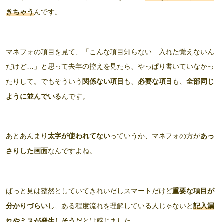
きちゃう
んです。
マネフォの項目を見て、「こんな項目知らない…入れた覚えないん
だけど…」と思って去年の控えを見たら、やっぱり書いていなかっ
たりして。でもそういう
関係ない項目
も、
必要な項目
も、
全部同じ
ように並んでいる
んです。
あとあんまり
太字が使われてない
っていうか、マネフォの方が
あっ
さりした画面
なんですよね。
ぱっと見は整然としていてきれいだしスマートだけど
重要な項目が
分かりづらい
し、ある程度流れを理解している人じゃないと
記入漏
れやミス
が発生しそう
だとは感じました。