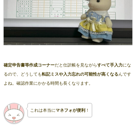
確定申告書等作成コーナー
だと仕訳帳を見ながら
すべて手入力
にな
るので、どうしても
転記ミスや入力忘れの可能性が高くなる
んです
よね。確認作業にかかる時間も長くなります。
これは本当に
マネフォが便利
！