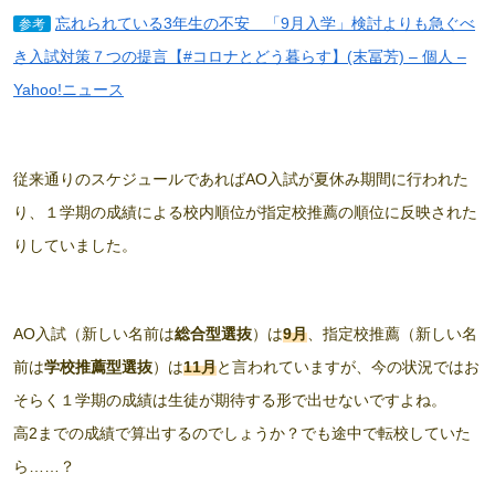
忘れられている3年生の不安 「9月入学」検討よりも急ぐべ
参考
き入試対策７つの提言【#コロナとどう暮らす】(末冨芳) – 個人 –
Yahoo!ニュース
従来通りのスケジュールであればAO入試が夏休み期間に行われた
り、１学期の成績による校内順位が指定校推薦の順位に反映された
りしていました。
AO入試（新しい名前は
総合型選抜
）は
9月
、指定校推薦（新しい名
前は
学校推薦型選抜
）は
11月
と言われていますが、今の状況ではお
そらく１学期の成績は生徒が期待する形で出せないですよね。
高2までの成績で算出するのでしょうか？でも途中で転校していた
ら……？