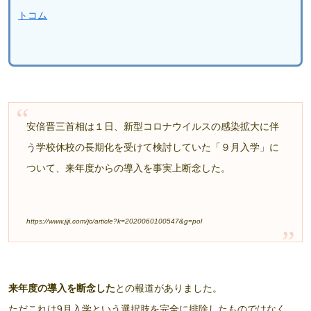
トコム
安倍晋三首相は１日、新型コロナウイルスの感染拡大に伴
う学校休校の長期化を受けて検討していた「９月入学」に
ついて、来年度からの導入を事実上断念した。
https://www.jiji.com/jc/article?k=2020060100547&g=pol
来年度の導入を断念した
との報道がありました。
ただこれは9月入学という選択肢を完全に排除したものではなく、