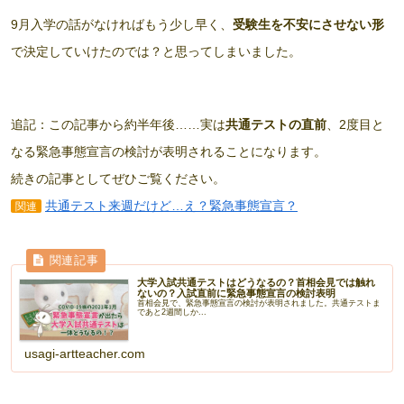
9月入学の話がなければもう少し早く、
受験生を不安にさせない形
で決定していけたのでは？と思ってしまいました。
追記：この記事から約半年後……実は
共通テストの直前
、2度目と
なる緊急事態宣言の検討が表明されることになります。
続きの記事としてぜひご覧ください。
共通テスト来週だけど…え？緊急事態宣言？
関連
大学入試共通テストはどうなるの？首相会見では触れ
ないの？入試直前に緊急事態宣言の検討表明
首相会見で、緊急事態宣言の検討が表明されました。共通テストま
であと2週間しか...
usagi-artteacher.com