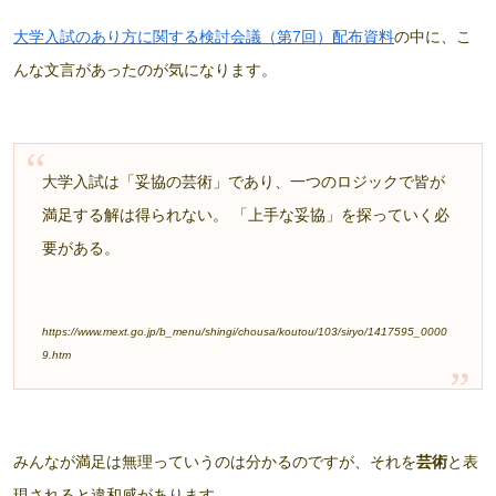
大学入試のあり方に関する検討会議（第7回）配布資料
の中に、こ
んな文言があったのが気になります。
大学入試は「妥協の芸術」であり、一つのロジックで皆が
満足する解は得られない。 「上手な妥協」を探っていく必
要がある。
https://www.mext.go.jp/b_menu/shingi/chousa/koutou/103/siryo/1417595_0000
9.htm
みんなが満足は無理っていうのは分かるのですが、それを
芸術
と表
現されると違和感があります。