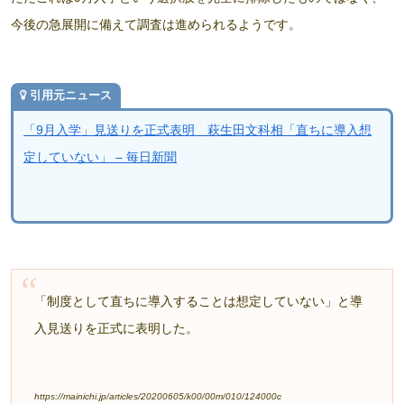
今後の急展開に備えて調査は進められるようです。
引用元ニュース
「9月入学」見送りを正式表明 萩生田文科相「直ちに導入想
定していない」 – 毎日新聞
「制度として直ちに導入することは想定していない」と導
入見送りを正式に表明した。
https://mainichi.jp/articles/20200605/k00/00m/010/124000c