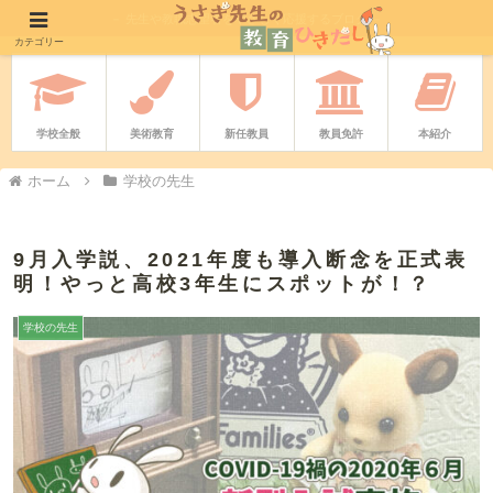
－ 先生や教職志望者をやさしく応援するブログ －
カテゴリー
学校全般
美術教育
新任教員
教員免許
本紹介
ホーム
学校の先生
9月入学説、2021年度も導入断念を正式表
明！やっと高校3年生にスポットが！？
学校の先生