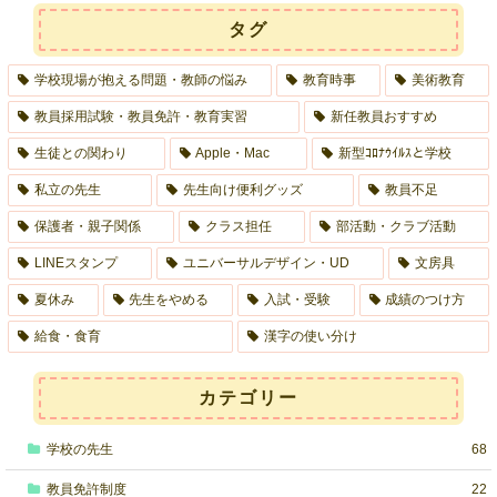
タグ
学校現場が抱える問題・教師の悩み
教育時事
美術教育
教員採用試験・教員免許・教育実習
新任教員おすすめ
生徒との関わり
Apple・Mac
新型ｺﾛﾅｳｲﾙｽと学校
私立の先生
先生向け便利グッズ
教員不足
保護者・親子関係
クラス担任
部活動・クラブ活動
LINEスタンプ
ユニバーサルデザイン・UD
文房具
夏休み
先生をやめる
入試・受験
成績のつけ方
給食・食育
漢字の使い分け
カテゴリー
学校の先生
68
教員免許制度
22