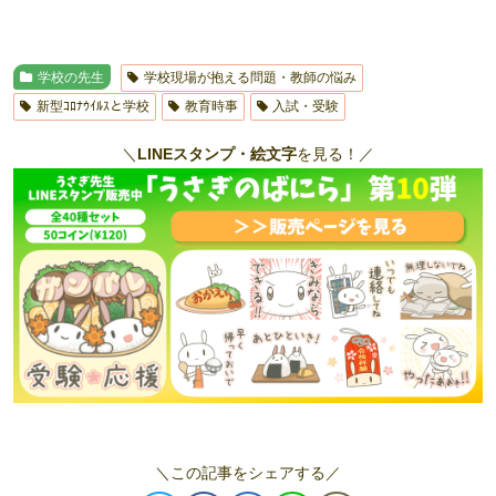
学校の先生
学校現場が抱える問題・教師の悩み
新型ｺﾛﾅｳｲﾙｽと学校
教育時事
入試・受験
＼
LINEスタンプ・絵文字
を見る！／
＼この記事をシェアする／