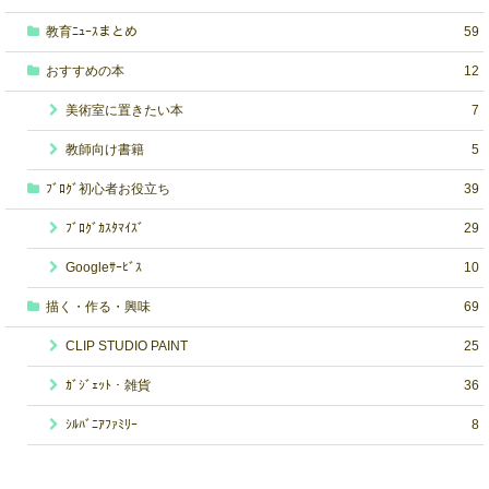
教育ﾆｭｰｽまとめ
59
おすすめの本
12
美術室に置きたい本
7
教師向け書籍
5
ﾌﾞﾛｸﾞ初心者お役立ち
39
ﾌﾞﾛｸﾞｶｽﾀﾏｲｽﾞ
29
Googleｻｰﾋﾞｽ
10
描く・作る・興味
69
CLIP STUDIO PAINT
25
ｶﾞｼﾞｪｯﾄ・雑貨
36
ｼﾙﾊﾞﾆｱﾌｧﾐﾘｰ
8