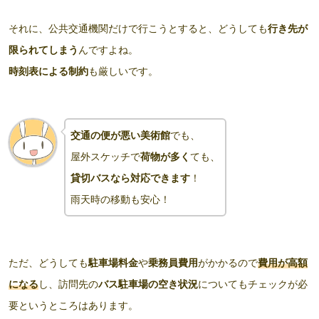
それに、公共交通機関だけで行こうとすると、どうしても
行き先が
限られてしまう
んですよね。
時刻表による制約
も厳しいです。
交通の便が悪い美術館
でも、
屋外スケッチで
荷物が多く
ても、
貸切バスなら対応できます
！
雨天時
の
移動
も安心！
ただ、どうしても
駐車場料金
や
乗務員費用
がかかるので
費用が高額
になる
し、訪問先の
バス駐車場の空き状況
についてもチェックが必
要というところはあります。