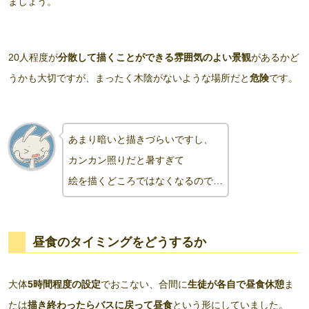
ましょう。
20人程度が
分散して描くことができる雰囲気のよい景観
があるかど
うかも大切ですが、まったく木陰がないような場所だと
危険
です。
あまり暗いと描きづらいですし、
カンカン照りだと暑すぎて
絵を描くどころではなくなるので…
昼食
のタイミングをどうするか
大体
5時間程度の設定
でおこない、合間に
生徒が各自で昼食休憩
ま
たは
描き終わったらバスに戻って昼食
という形にしていました。