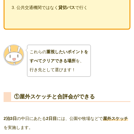
公共交通機関ではなく
貸切バス
で行く
これらの
重視したいポイントを
すべてクリアできる場所
を、
行き先
として
選びます
！
①屋外スケッチと合評会ができる
2泊3日
の中日にあたる
2日目
には、公園や牧場などで
屋外スケッチ
を実施します。