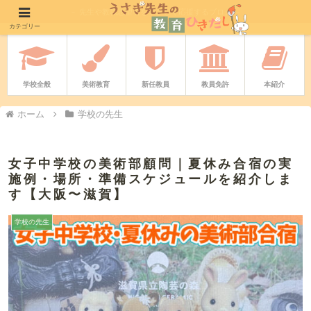
－ 先生や教職志望者をやさしく応援するブログ －
カテゴリー
学校全般
美術教育
新任教員
教員免許
本紹介
ホーム
学校の先生
女子中学校の美術部顧問｜夏休み合宿の実
施例・場所・準備スケジュールを紹介しま
す【大阪〜滋賀】
学校の先生