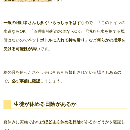
一般の利用者さんも多くいらっしゃるはず
なので、「このトイレの
水道ならOK」「管理事務所の水道ならOK」「汚れた水を捨てる場
所はないので
ペットボトルに入れて持ち帰り
」など
何らかの指示を
受ける可能性が高い
です。
絵の具を使ったスケッチはそもそも禁止されている場合もあるの
で、
必ず事前に確認
しましょう。
生徒が休める
日陰
があるか
夏休みに実施であれば
ほどよく休める日陰
があるかどうかを確認し