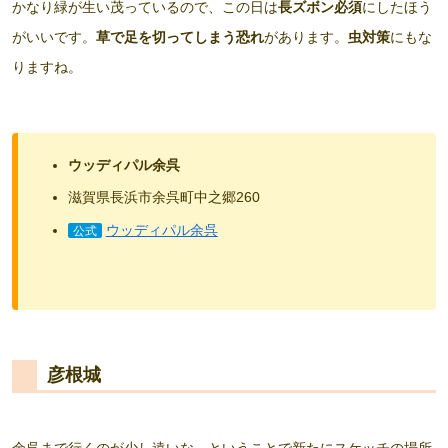
かなり緑が生い茂っているので、この日は
長ズボン必須
にしたほう
がいいです。
草で足を切ってしまう恐れ
があります。
虫対策
にもな
りますね。
ウッディパル余呉
滋賀県長浜市余呉町中之郷260
ウッディパル余呉
公式
彦根城
余呉まで行くのが少し遠いな…ということで新たにスケッチの場所