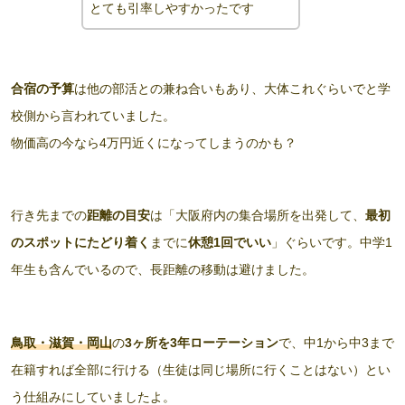
とても引率しやすかったです
合宿の予算
は他の部活との兼ね合いもあり、大体これぐらいでと学
校側から言われていました。
物価高の今なら4万円近くになってしまうのかも？
行き先までの
距離の目安
は「大阪府内の集合場所を出発して、
最初
のスポットにたどり着く
までに
休憩1回でいい
」ぐらいです。中学1
年生も含んでいるので、長距離の移動は避けました。
鳥取・滋賀・岡山
の
3ヶ所を3年ローテーション
で、中1から中3まで
在籍すれば全部に行ける（生徒は同じ場所に行くことはない）とい
う仕組みにしていましたよ。