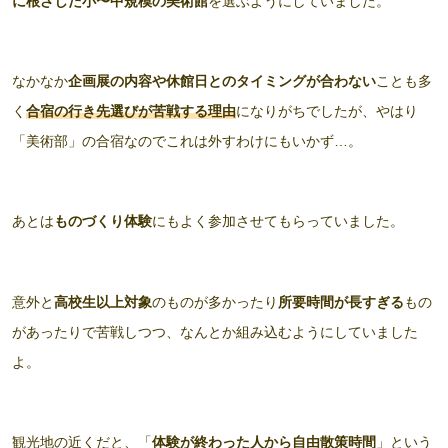
に根ざした小〜中規模の美術館
を選ぶようにしていました。
なかなか
企画展の内容や休館日とのタイミングが合わない
ことも多
く
合宿の行き先
選びが苦戦する理由
になりがちでしたが、やはり
「美術部」の合宿なのでこれは外すわけにもいかず…。
あとは
ものづくり体験
にもよく参加させてもらっていました。
意外と
高校生以上対象
のものが多かったり
所要時間が長すぎる
もの
があったりで苦戦しつつ、なんとか組み込むようにしていました
よ。
観光地の近くだと、「
体験が終わった人から自由散策時間
」という