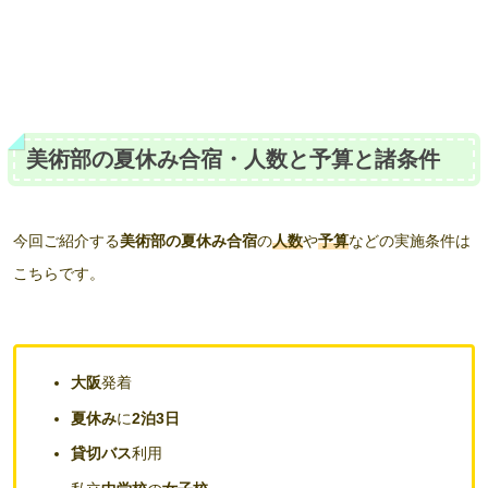
美術部の夏休み合宿・人数と予算と諸条件
今回ご紹介する
美術部の夏休み合宿
の
人数
や
予算
などの実施条件は
こちらです。
大阪
発着
夏休み
に
2泊3日
貸切バス
利用