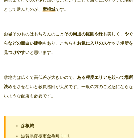
として選んだのが、
彦根城
です。
お城
そのものはもちろんのこと
その周辺の庭園や緑
も美しく、
やぐ
らなどの面白い建物
もあり、こちらも
お気に入りのスケッチ場所を
見つけやすい
と思います。
敷地内は広くて高低差が大きいので、
ある程度エリアを絞って場所
決め
をさせないと教員巡回が大変です。一般の方のご迷惑にならな
いような配慮も必要です。
彦根城
滋賀県彦根市金亀町１−１