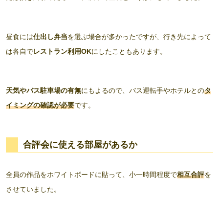
昼食には
仕出し弁当
を選ぶ場合が多かったですが、行き先によって
は各自で
レストラン利用OK
にしたこともあります。
天気やバス駐車場の有無
にもよるので、バス運転手やホテルとの
タ
イミングの確認が必要
です。
合評会に使える部屋
があるか
全員の作品をホワイトボードに貼って、小一時間程度で
相互合評
を
させていました。