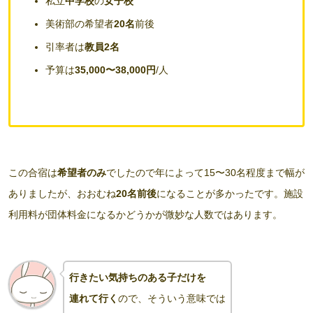
私立
中学校
の
女子校
美術部の希望者
20名
前後
引率者は
教員2名
予算は
35,000〜38,000円
/人
この合宿は
希望者のみ
でしたので年によって15〜30名程度まで幅が
ありましたが、おおむね
20名前後
になることが多かったです。施設
利用料が団体料金になるかどうかが微妙な人数ではあります。
行きたい気持ちのある子だけを
連れて行く
ので、そういう意味では