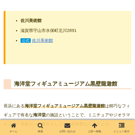
佐川美術館
滋賀県守山市水保町北川2891
佐川美術館
公式
海洋堂フィギュアミュージアム黒壁龍遊館
長浜にある
海洋堂フィギュアミュージアム黒壁龍遊館
は精巧なフィ
ギュアで有名な
海洋堂
の施設ということで、ミニチュアやジオラマ
など、一風変わった展示をしている美術館なんですよね。
ホーム
検索
お問い合わせ
上部へ移動
メニュー表示