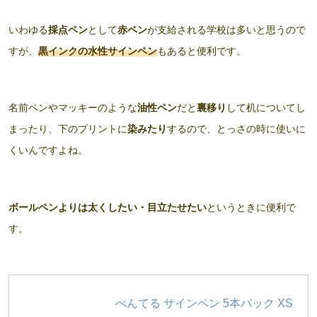
いわゆる
採点ペン
として
赤ペン
が支給される学校は多いと思うので
すが、
黒インクの水性サインペン
もあると便利です。
名前ペンやマッキーのような
油性ペン
だと
裏移り
して机についてし
まったり、下のプリントに
染みたり
するので、とっさの時に使いに
くいんですよね。
ボールペンよりは太くしたい・目立たせたい
というときに便利で
す。
ぺんてる サインペン 5本パック XS