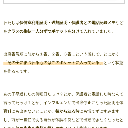
わたしは
保健室利用証明・遅刻証明・保護者との電話記録メモ
など
を
クラスの生徒一人分ずつポケットを分けて
入れていました。
出席番号順に前から１番、２番、３番…という感じで、とにかく
「その子にまつわるものはこのポケットに入って
い
る」
という状態
を作るんです。
あの子早退したの何曜日だっけ？とか、保護者と電話した時なんて
言ってたっけ？とか、インフルエンザで出席停止になった証明を体
育科にも出さないと…とか、
後から辿る時
にも慌てずにすみます
し、万が一担任である自分が体調不良などで出勤できなくなったと