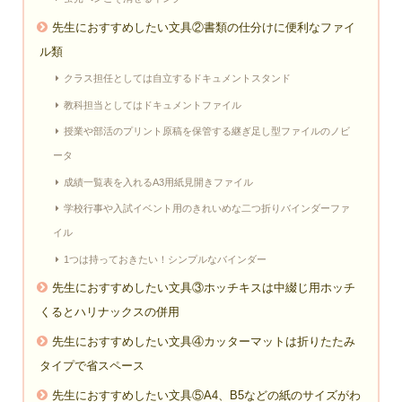
先生におすすめしたい文具②書類の仕分けに便利なファイ
ル類
クラス担任としては自立するドキュメントスタンド
教科担当としてはドキュメントファイル
授業や部活のプリント原稿を保管する継ぎ足し型ファイルのノビ
ータ
成績一覧表を入れるA3用紙見開きファイル
学校行事や入試イベント用のきれいめな二つ折りバインダーファ
イル
1つは持っておきたい！シンプルなバインダー
先生におすすめしたい文具③ホッチキスは中綴じ用ホッチ
くるとハリナックスの併用
先生におすすめしたい文具④カッターマットは折りたたみ
タイプで省スペース
先生におすすめしたい文具⑤A4、B5などの紙のサイズがわ