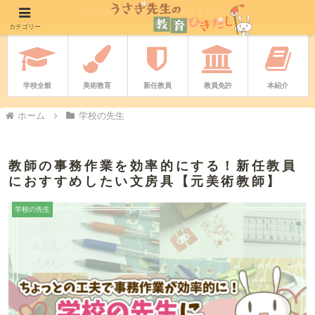
－ 先生や教職志望者をやさしく応援するブログ －
カテゴリー
学校全般
美術教育
新任教員
教員免許
本紹介
ホーム
学校の先生
教師の事務作業を効率的にする！新任教員
におすすめしたい文房具【元美術教師】
学校の先生