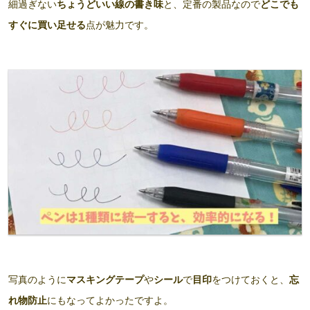
細過ぎない
ちょうどいい線の書き味
と、定番の製品なので
どこでも
すぐに買い足せる
点が魅力です。
写真のように
マスキングテープ
や
シール
で
目印
をつけておくと、
忘
れ物防止
にもなってよかったですよ。