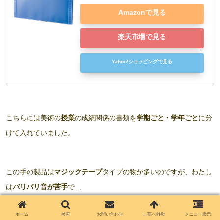
Amazonで見る
楽天市場で見る
Yahoo!ショッピングで見る
こちらには美術の
授業
の成績関係の書類を
学期ごと・学年ごと
に分
けて入れていました。
この手の製品は
マジックテープ
タイプの物が多いのですが、わたし
は
バリバリ音が苦手
で…
ホーム
検索
お問い合わせ
上部へ移動
メニュー表示