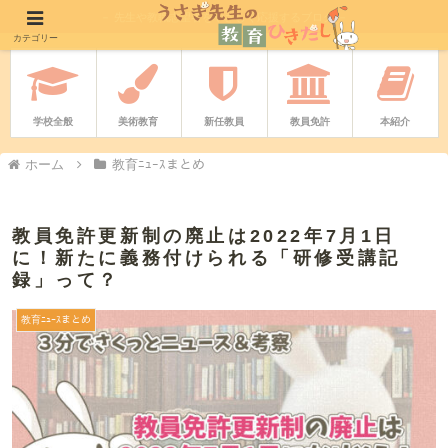
－ 先生や教職志望者をやさしく応援するブログ －
カテゴリー
学校全般
美術教育
新任教員
教員免許
本紹介
ホーム
教育ﾆｭｰｽまとめ
教員免許更新制の廃止は2022年7月1日
に！新たに義務付けられる「研修受講記
録」って？
教育ﾆｭｰｽまとめ