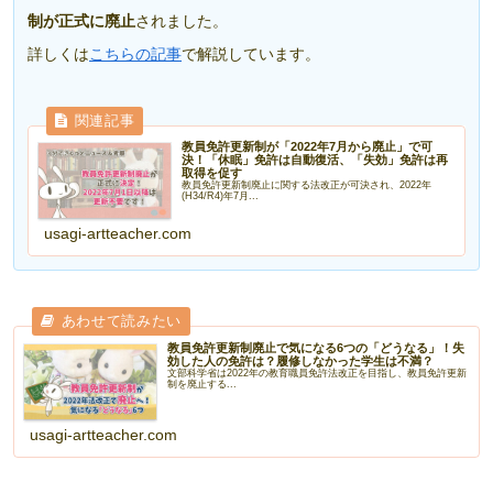
制が正式に廃止
されました。
詳しくは
こちらの記事
で解説しています。
教員免許更新制が「2022年7月から廃止」で可
決！「休眠」免許は自動復活、「失効」免許は再
取得を促す
教員免許更新制廃止に関する法改正が可決され、2022年
(H34/R4)年7月...
usagi-artteacher.com
教員免許更新制廃止で気になる6つの「どうなる」！失
効した人の免許は？履修しなかった学生は不満？
文部科学省は2022年の教育職員免許法改正を目指し、教員免許更新
制を廃止する...
usagi-artteacher.com