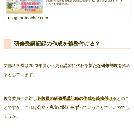
文部科学省は教員免許更新制の廃止する方針を正式発表しました。
そもそも更新制は...
usagi-artteacher.com
研修受講記録の作成を義務付ける？
文部科学省は2023年度から更新講習に代わる
新たな研修制度
を始め
るとしています。
教育委員会に対し
各教員の研修受講記録の作成を義務付ける
とのこ
とですが、これは
公立・私立に関わらず
っていうことでいいのでし
ょうか。