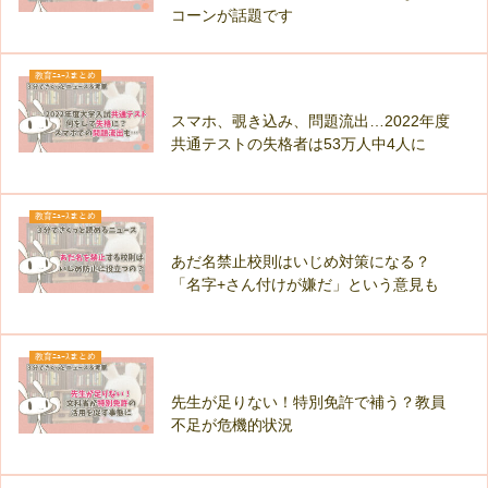
コーンが話題です
教育ﾆｭｰｽまとめ
スマホ、覗き込み、問題流出…2022年度
共通テストの失格者は53万人中4人に
教育ﾆｭｰｽまとめ
あだ名禁止校則はいじめ対策になる？
「名字+さん付けが嫌だ」という意見も
教育ﾆｭｰｽまとめ
先生が足りない！特別免許で補う？教員
不足が危機的状況