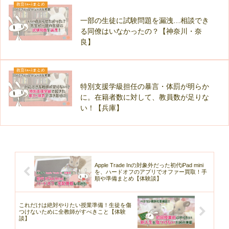
教育ﾆｭｰｽまとめ
一部の生徒に試験問題を漏洩…相談でき
る同僚はいなかったの？【神奈川・奈
良】
教育ﾆｭｰｽまとめ
特別支援学級担任の暴言・体罰が明らか
に。在籍者数に対して、教員数が足りな
い！【兵庫】
Apple Trade Inの対象外だった初代iPad mini
を、ハードオフのアプリでオファー買取！手
順や準備まとめ【体験談】
これだけは絶対やりたい授業準備！生徒を傷
つけないために全教師がすべきこと【体験
談】