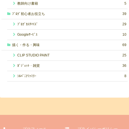
教師向け書籍
5
ﾌﾞﾛｸﾞ初心者お役立ち
39
ﾌﾞﾛｸﾞｶｽﾀﾏｲｽﾞ
29
Googleｻｰﾋﾞｽ
10
描く・作る・興味
69
CLIP STUDIO PAINT
25
ｶﾞｼﾞｪｯﾄ・雑貨
36
ｼﾙﾊﾞﾆｱﾌｧﾐﾘｰ
8
プロフィール
プライバシーポリシー