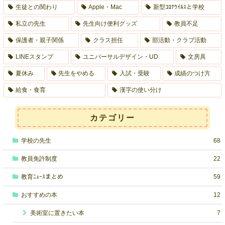
生徒との関わり
Apple・Mac
新型ｺﾛﾅｳｲﾙｽと学校
私立の先生
先生向け便利グッズ
教員不足
保護者・親子関係
クラス担任
部活動・クラブ活動
LINEスタンプ
ユニバーサルデザイン・UD
文房具
夏休み
先生をやめる
入試・受験
成績のつけ方
給食・食育
漢字の使い分け
カテゴリー
学校の先生
68
教員免許制度
22
教育ﾆｭｰｽまとめ
59
おすすめの本
12
美術室に置きたい本
7