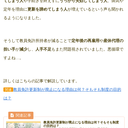
てしまう人
や手続きを終えずに
うっかり失効してしまう人
、病気や
定年を理由に
更新を諦めてしまう人
が増えているという声も聞かれ
るようになりました。
そうして教員免許所持者が減ることで
定年後の再雇用
や
産休代理の
担い手
が
減少
し、
人手不足
もまた問題視されていました。悪循環で
すよね…。
詳しくはこちらの記事で解説しています。
教員免許更新制が廃止になる理由は何？そもそも制度の目的
関連
は？
教員免許更新制が廃止になる理由は何？そもそも制度
の目的は？