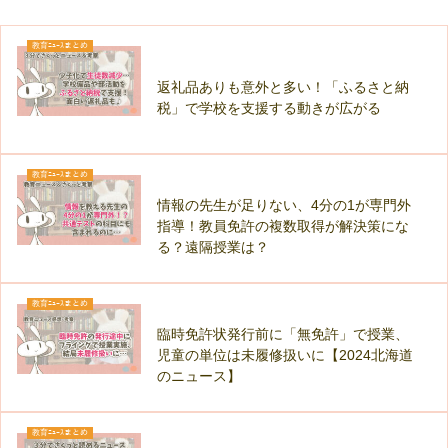
教育ﾆｭｰｽまとめ
返礼品ありも意外と多い！「ふるさと納
税」で学校を支援する動きが広がる
教育ﾆｭｰｽまとめ
情報の先生が足りない、4分の1が専門外
指導！教員免許の複数取得が解決策にな
る？遠隔授業は？
教育ﾆｭｰｽまとめ
臨時免許状発行前に「無免許」で授業、
児童の単位は未履修扱いに【2024北海道
のニュース】
教育ﾆｭｰｽまとめ