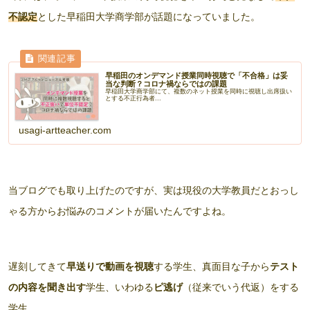
不認定
とした早稲田大学商学部が話題になっていました。
早稲田のオンデマンド授業同時視聴で「不合格」は妥
当な判断？コロナ禍ならではの課題
早稲田大学商学部にて、複数のネット授業を同時に視聴し出席扱い
とする不正行為者...
usagi-artteacher.com
当ブログでも取り上げたのですが、実は現役の大学教員だとおっし
ゃる方からお悩みのコメントが届いたんですよね。
遅刻してきて
早送りで動画を視聴
する学生、真面目な子から
テスト
の内容を聞き出す
学生、いわゆる
ピ逃げ
（従来でいう代返）をする
学生…