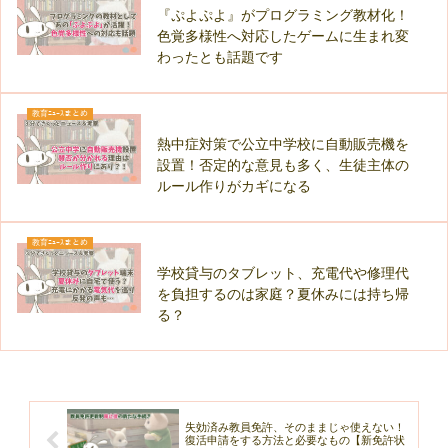
『ぷよぷよ』がプログラミング教材化！
色覚多様性へ対応したゲームに生まれ変
わったとも話題です
教育ﾆｭｰｽまとめ
熱中症対策で公立中学校に自動販売機を
設置！否定的な意見も多く、生徒主体の
ルール作りがカギになる
教育ﾆｭｰｽまとめ
学校貸与のタブレット、充電代や修理代
を負担するのは家庭？夏休みには持ち帰
る？
失効済み教員免許、そのままじゃ使えない！
復活申請をする方法と必要なもの【新免許状