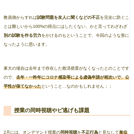
教員側からすれば
試験問題を友人に聞くなどの不正
を完全に防ぐこ
とは難しいから100%の得点にはしたくない、かと言ってわざわざ
別の試験を作る労力
をかけるのもということで、今回のような形に
なったように思います。
東大の場合は去年まで存在した救済措置がなくなったとのことです
ので、
去年・一昨年にコロナ感染等による虚偽申請が相次いで、公
平性が保てなかった
ということ…なのかもしれません；；
授業の同時視聴やピ逃げも課題
2月には、オンデマンド授業の
同時視聴
を
不正行為
と見なして
単位