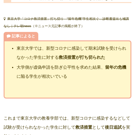
東京大学「コロナ救済措置」打ち切り “留年危機”学生相次ぐ…診断書提出も補講
なし｜テレ朝news
（※ニュース元記事の掲載が終了）
記事によると
東京大学では、新型コロナに感染して期末試験を受けられ
なかった学生に対する
救済措置が打ち切られた
大学側が虚偽申請を防ぎ公平性を求めた結果、
留年の危機
に陥る学生が相次いでいる
これまで東京大学の教養学部では、新型コロナに感染するなどして
試験が受けられなかった学生に対して
救済措置
として
後日追試
を実