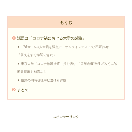
もくじ
話題は「コロナ禍における大学の試験」
「近大」524人全員を満点に オンラインテストで“不正行為”
「答えをすぐ確認できた」
東京大学「コロナ救済措置」打ち切り “留年危機”学生相次ぐ…診
断書提出も補講なし
授業の同時視聴やピ逃げも課題
まとめ
スポンサーリンク