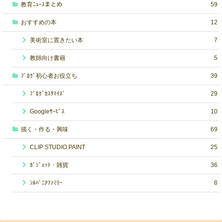
教育ﾆｭｰｽまとめ
59
おすすめの本
12
美術室に置きたい本
7
教師向け書籍
5
ﾌﾞﾛｸﾞ初心者お役立ち
39
ﾌﾞﾛｸﾞｶｽﾀﾏｲｽﾞ
29
Googleｻｰﾋﾞｽ
10
描く・作る・興味
69
CLIP STUDIO PAINT
25
ｶﾞｼﾞｪｯﾄ・雑貨
36
ｼﾙﾊﾞﾆｱﾌｧﾐﾘｰ
8