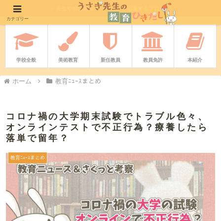
－ 先生や教職志望者をやさしく応援するブログ －
カテゴリー
学校全般
美術教育
新任教員
教員免許
本紹介
ホーム
教育ﾆｭｰｽまとめ
コロナ禍の大学期末試験でトラブル色々、
オンラインテストで不正行為？療養したら
落単で留年？
教育ﾆｭｰｽまとめ