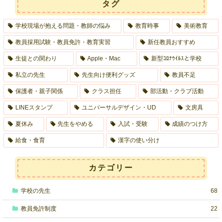
タグ
学校現場が抱える問題・教師の悩み
教育時事
美術教育
教員採用試験・教員免許・教育実習
新任教員おすすめ
生徒との関わり
Apple・Mac
新型ｺﾛﾅｳｲﾙｽと学校
私立の先生
先生向け便利グッズ
教員不足
保護者・親子関係
クラス担任
部活動・クラブ活動
LINEスタンプ
ユニバーサルデザイン・UD
文房具
夏休み
先生をやめる
入試・受験
成績のつけ方
給食・食育
漢字の使い分け
カテゴリー
学校の先生
68
教員免許制度
22