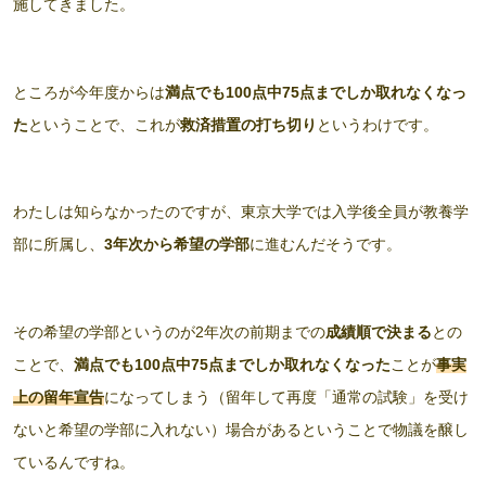
施してきました。
ところが今年度からは
満点でも100点中75点までしか取れなくなっ
た
ということで、これが
救済措置の打ち切り
というわけです。
わたしは知らなかったのですが、東京大学では入学後全員が教養学
部に所属し、
3年次から希望の学部
に進むんだそうです。
その希望の学部というのが2年次の前期までの
成績順で決まる
との
ことで、
満点でも100点中75点までしか取れなくなった
ことが
事実
上の留年宣告
になってしまう（留年して再度「通常の試験」を受け
ないと希望の学部に入れない）場合があるということで物議を醸し
ているんですね。