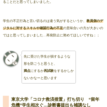
ることだと思ってしまいました。
学生の不正行為と言い切るのは違う気がするというか、
教員側のデ
ジタルに対するスキルや確認
行為
の不足
の意味合いの方が大きいの
ではと思ってしまいました…再発防止に努めてほしいですね；；
先に受けた学生が損するような
形を
防ごうと思うと
、
満点
にするか
再試験
をするかしか
ないかなーと思います
東京大学「コロナ救済措置」打ち切り “留年
危機”学生相次ぐ…診断書提出も補講なし