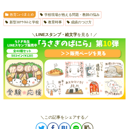
教育ﾆｭｰｽまとめ
学校現場が抱える問題・教師の悩み
新型ｺﾛﾅｳｲﾙｽと学校
教育時事
成績のつけ方
＼
LINEスタンプ・絵文字
を見る！／
＼この記事をシェアする／