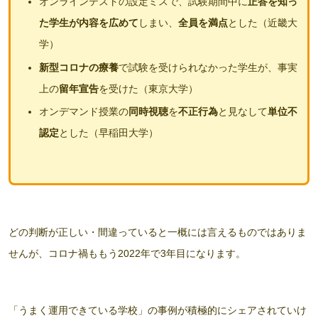
オンラインテストの設定ミスで、試験期間中に
正答を知っ
た学生が内容を広めて
しまい、
全員を満点
とした（近畿大
学）
新型コロナの療養
で試験を受けられなかった学生が、事実
上の
留年宣告
を受けた（東京大学）
オンデマンド授業の
同時視聴
を
不正行為
と見なして
単位不
認定
とした（早稲田大学）
どの判断が正しい・間違っていると一概には言えるものではありま
せんが、コロナ禍ももう2022年で3年目になります。
「うまく運用できている学校」の事例が積極的にシェアされていけ