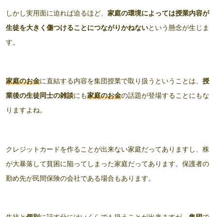
しかし実用面に迫れば迫るほど、
家庭の環境によっては授業内容が
生徒を大きく傷つけることにつながりかねない
という懸念が生じま
す。
家庭のお金
に直結する内容を集団授業で取り扱うということは、
授
業後の生徒同士の雑談
にも
家庭のお金
の話題が登場することにもな
りますよね。
クレジットカードを作ることが出来ない家庭だってありますし、株
が大暴落して貧困に陥ってしまった家庭だってあります。保護者の
勤め先が民間保険の会社である場合もあります。
生徒と
個別
に話す分にはいくらでも扱うことが出来ますが、
集団
で