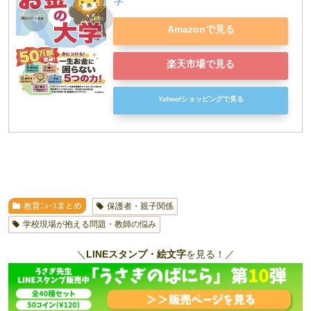
学
Amazonで見る
楽天市場で見る
Yahoo!ショッピングで見る
教育ﾆｭｰｽまとめ
保護者・親子関係
学校現場が抱える問題・教師の悩み
＼
LINEスタンプ・絵文字
を見る！／