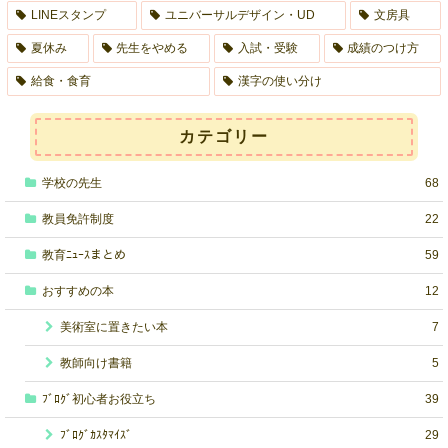
LINEスタンプ
ユニバーサルデザイン・UD
文房具
夏休み
先生をやめる
入試・受験
成績のつけ方
給食・食育
漢字の使い分け
カテゴリー
学校の先生
68
教員免許制度
22
教育ﾆｭｰｽまとめ
59
おすすめの本
12
美術室に置きたい本
7
教師向け書籍
5
ﾌﾞﾛｸﾞ初心者お役立ち
39
ﾌﾞﾛｸﾞｶｽﾀﾏｲｽﾞ
29