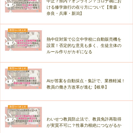
中止？県内？オンライン？コロナ禍にお
ける修学旅行の在り方について【青森・
奈良・兵庫・新潟】
教育ﾆｭｰｽまとめ
熱中症対策で公立中学校に自動販売機を
設置！否定的な意見も多く、生徒主体の
ルール作りがカギになる
教育ﾆｭｰｽまとめ
AIが答案を自動採点・集計で、業務軽減！
教員の働き方改革が進む【岐阜】
教育ﾆｭｰｽまとめ
わいせつ教員防止法で、教員免許再取得
が実質不可に？性暴力根絶につながるか