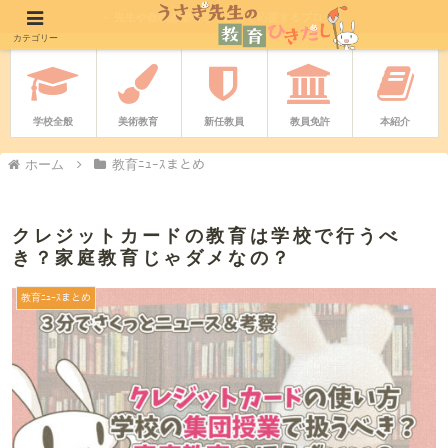
－ 先生や教職志望者をやさしく応援するブログ －
カテゴリー
学校全般
美術教育
新任教員
教員免許
本紹介
ホーム
教育ﾆｭｰｽまとめ
クレジットカードの教育は学校で行うべ
き？家庭教育じゃダメなの？
教育ﾆｭｰｽまとめ