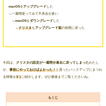
macOS
を
アップグレード
した
→一週間使ってみて不具合が多い
→
macOS
を
ダウングレード
した
→
クリスタ
も
アップグレード
前
の状態に戻った
今回は、
クリスタの設定が一週間分過去に戻ってしまった
わたし
が、
事前にやっておけばよかった！
と思ったバックアップにまつわ
る情報を
3つ
ご紹介します。ぜひ最後までご覧くださいね。
もくじ