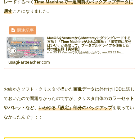
レード
するべく
Time Machineで一週間前のバックアップデータに
戻す
ことになりました。
MacOSをVenturaからMontereyにダウングレードする
方法！「Time Machineがあれば簡単」「出荷時に戻せ
ばいい」が失敗して、ブータブルドライブを使用した
時の備忘録【実体験】
macOS 13 Venturaで不具合が続いたので、macOS 12 Mo...
usagi-artteacher.com
お絵かきソフト・クリスタで描いた
画像データ
は外付けHDDに逃し
ておいたので問題なかったのですが、クリスタ自体の
カラーセット
やパレットなど、
いわゆる「設定」部分のバックアップ
を取ってい
なかったんです；；