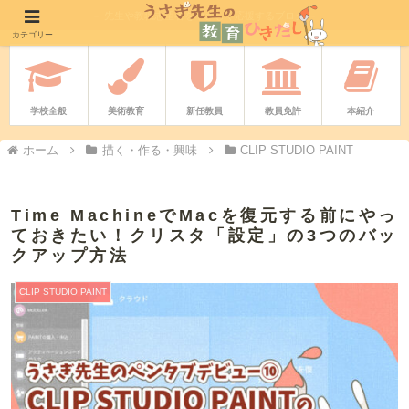
－ 先生や教職志望者をやさしく応援するブログ －
カテゴリー
学校全般
美術教育
新任教員
教員免許
本紹介
ホーム
描く・作る・興味
CLIP STUDIO PAINT
Time MachineでMacを復元する前にやっ
ておきたい！クリスタ「設定」の3つのバッ
クアップ方法
CLIP STUDIO PAINT