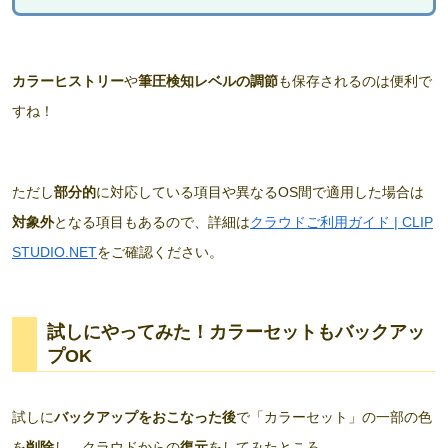
カラーヒストリー
や
筆圧検知レベルの調節
も保存されるのは便利で
すね！
ただし
部分的
に対応している項目や異なるOS間で適用した場合は
対象外
となる項目もあるので、詳細は
クラウドご利用ガイド | CLIP
STUDIO.NET
をご確認ください。
試しにやってみた！カラーセットもバックアッ
プOK
試しに
バックアップをおこなった後
で「カラーセット」の一部の色
を
削除
し、クラウドからの
復元
をしてみたところ…