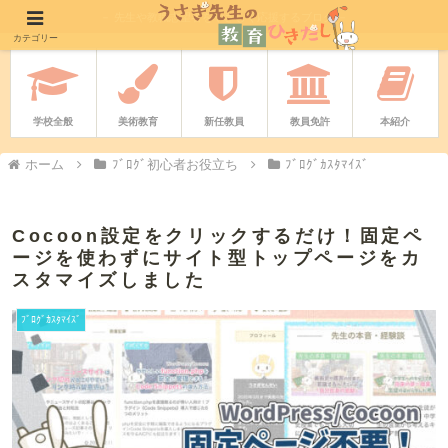
－ 先生や教職志望者をやさしく応援するブログ －
カテゴリー
学校全般
美術教育
新任教員
教員免許
本紹介
ホーム
ﾌﾞﾛｸﾞ初心者お役立ち
ﾌﾞﾛｸﾞｶｽﾀﾏｲｽﾞ
Cocoon設定をクリックするだけ！固定ペ
ージを使わずにサイト型トップページをカ
スタマイズしました
ﾌﾞﾛｸﾞｶｽﾀﾏｲｽﾞ