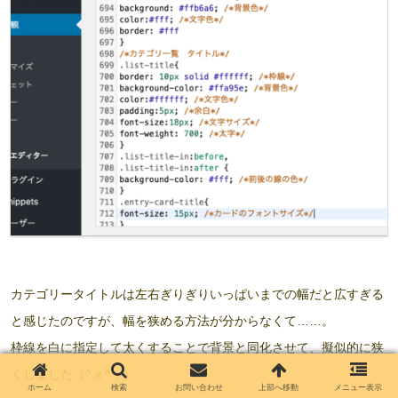
カテゴリータイトルは左右ぎりぎりいっぱいまでの幅だと広すぎる
と感じたのですが、幅を狭める方法が分からなくて……。
枠線を白に指定して太くすることで背景と同化させて、擬似的に狭
くしました（^ x ^；）
ホーム
検索
お問い合わせ
上部へ移動
メニュー表示