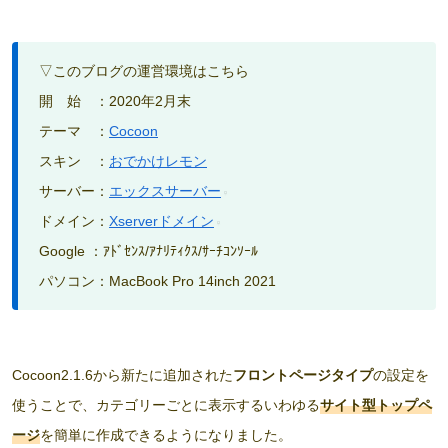
▽このブログの運営環境はこちら
開 始 ：2020年2月末
テーマ ：
Cocoon
スキン ：
おでかけレモン
サーバー：
エックスサーバー
ドメイン：
Xserverドメイン
Google ：ｱﾄﾞｾﾝｽ/ｱﾅﾘﾃｨｸｽ/ｻｰﾁｺﾝｿｰﾙ
パソコン：MacBook Pro 14inch 2021
Cocoon2.1.6から新たに追加された
フロントページタイプ
の設定を
使うことで、カテゴリーごとに表示するいわゆる
サイト型トップペ
ージ
を簡単に作成できるようになりました。