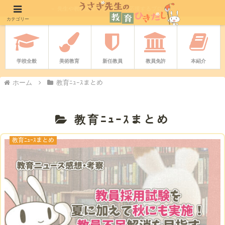
－ 先生や教職志望者をやさしく応援するブログ －
カテゴリー
学校全般
美術教育
新任教員
教員免許
本紹介
ホーム
教育ﾆｭｰｽまとめ
教育ﾆｭｰｽまとめ
教育ﾆｭｰｽまとめ