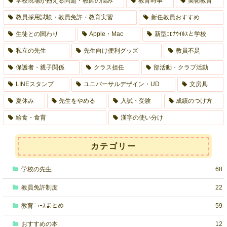
学校現場が抱える問題・教師の悩み
教育時事
美術教育
教員採用試験・教員免許・教育実習
新任教員おすすめ
生徒との関わり
Apple・Mac
新型ｺﾛﾅｳｲﾙｽと学校
私立の先生
先生向け便利グッズ
教員不足
保護者・親子関係
クラス担任
部活動・クラブ活動
LINEスタンプ
ユニバーサルデザイン・UD
文房具
夏休み
先生をやめる
入試・受験
成績のつけ方
給食・食育
漢字の使い分け
カテゴリー
学校の先生
68
教員免許制度
22
教育ﾆｭｰｽまとめ
59
おすすめの本
12