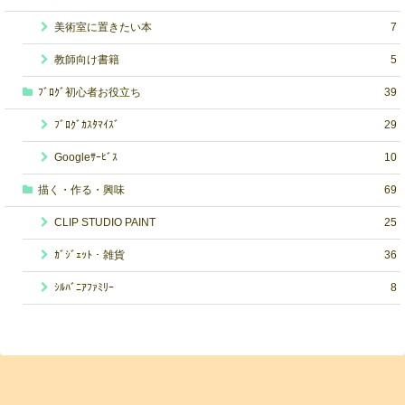
美術室に置きたい本
7
教師向け書籍
5
ﾌﾞﾛｸﾞ初心者お役立ち
39
ﾌﾞﾛｸﾞｶｽﾀﾏｲｽﾞ
29
Googleｻｰﾋﾞｽ
10
描く・作る・興味
69
CLIP STUDIO PAINT
25
ｶﾞｼﾞｪｯﾄ・雑貨
36
ｼﾙﾊﾞﾆｱﾌｧﾐﾘｰ
8