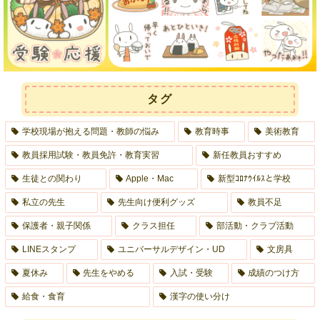
タグ
学校現場が抱える問題・教師の悩み
教育時事
美術教育
教員採用試験・教員免許・教育実習
新任教員おすすめ
生徒との関わり
Apple・Mac
新型ｺﾛﾅｳｲﾙｽと学校
私立の先生
先生向け便利グッズ
教員不足
保護者・親子関係
クラス担任
部活動・クラブ活動
LINEスタンプ
ユニバーサルデザイン・UD
文房具
夏休み
先生をやめる
入試・受験
成績のつけ方
給食・食育
漢字の使い分け