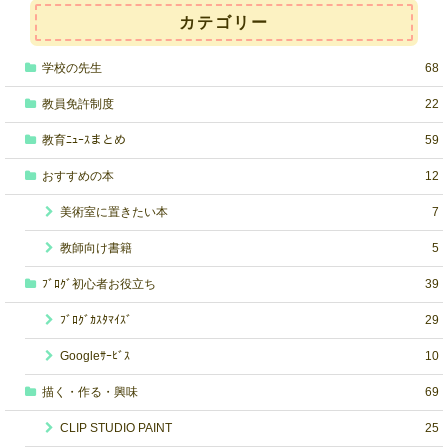
カテゴリー
学校の先生
68
教員免許制度
22
教育ﾆｭｰｽまとめ
59
おすすめの本
12
美術室に置きたい本
7
教師向け書籍
5
ﾌﾞﾛｸﾞ初心者お役立ち
39
ﾌﾞﾛｸﾞｶｽﾀﾏｲｽﾞ
29
Googleｻｰﾋﾞｽ
10
描く・作る・興味
69
CLIP STUDIO PAINT
25