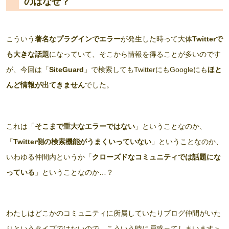
のはなぜ？
こういう
著名なプラグインでエラー
が発生した時って大体
Twitterで
も大きな話題
になっていて、そこから情報を得ることが多いのです
が、今回は「
SiteGuard
」で検索してもTwitterにもGoogleにも
ほと
んど情報が出てきません
でした。
これは「
そこまで重大なエラーではない
」ということなのか、
「
Twitter側の検索機能がうまくいっていない
」ということなのか、
いわゆる仲間内というか「
クローズドなコミュニティでは話題にな
っている
」ということなのか…？
わたしはどこかのコミュニティに所属していたりブログ仲間がいた
りというタイプではないので、こういう時に戸惑ってしまいます＞