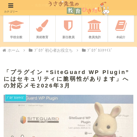
－ 先生や教職志望者をやさしく応援するブログ －
カテゴリー
学校全般
美術教育
新任教員
教員免許
本紹介
ホーム
ﾌﾞﾛｸﾞ初心者お役立ち
ﾌﾞﾛｸﾞｶｽﾀﾏｲｽﾞ
「プラグイン “SiteGuard WP Plugin”
にはセキュリティに脆弱性があります」へ
の対応メモ2026年3月
ﾌﾞﾛｸﾞｶｽﾀﾏｲｽﾞ