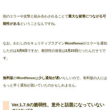
他のエラーや攻撃と組み合わされることで
重大な被害につながる可
能性がある
ということなんですね。
なお、わたしのセキュリティプラグイン
Wordfence
がエラーを通知
したのは
3月8日
ですが、脆弱性の発覚は
2月23日
だったんだそうで
す。
無料版
の
Wordfence
は
少し通知が遅い
らしいので、有料版の人には
もっと早く通知が届いていたのかもしれません。
Ver.1.7.9の脆弱性、意外と話題になっていない